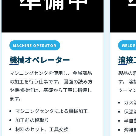
MACHINE OPERATOR
WELDE
機械オペレーター
溶接
マシニングセンタを使用し、金属部品
製品の
の加工を行う仕事です。 図面の読み方
す。 
や機械操作は、基礎から丁寧に指導し
ツーマ
ます。
ガス
マシニングセンタによる機械加工
保温
加工前の段取り
半自
材料のセット、工具交換
溶接