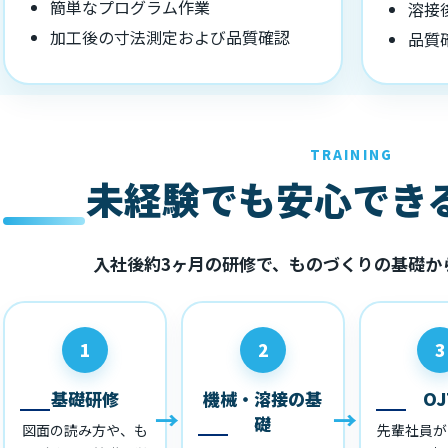
簡単なプログラム作業
溶接
加工後の寸法測定および品質確認
品質
TRAINING
未経験でも安心でき
入社後約3ヶ月の研修で、ものづくりの基礎か
1
2
3
基礎研修
機械・溶接の基
OJ
礎
図面の読み方や、も
先輩社員が